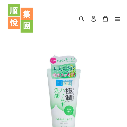
跳
到
內
搜尋
登入
購物車
容