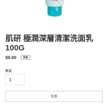
肌研 極潤深層清潔洗面乳
100G
定
$0.00
售罄
價
數量
售罄
正