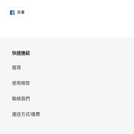
在
分
將
分享
享
產
至
FACEBOOK
品
加
入
您
的
快速連結
購
物
搜尋
車
使用條款
聯絡我們
運送方式/運費