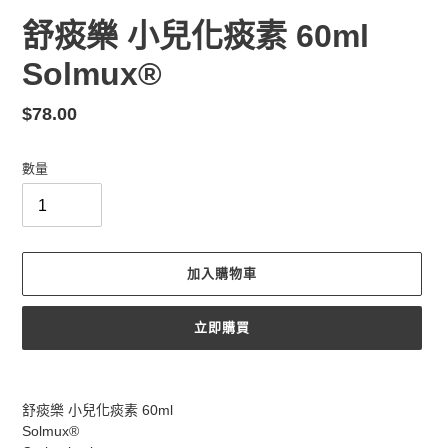
舒痰樂 小兒化痰素 60ml
Solmux®️
定
$78.00
價
數量
加入購物車
立即購買
正
在
舒痰樂 小兒化痰素 60ml
將
Solmux®️
產