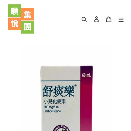
跳
到
內
搜尋
登入
購物車
容