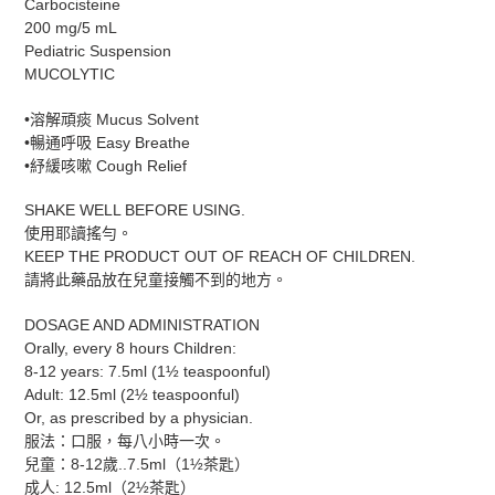
Carbocisteine
品
200 mg/5 mL
加
Pediatric Suspension
入
MUCOLYTIC
您
的
•溶解頑痰 Mucus Solvent
購
•暢通呼吸 Easy Breathe
物
•紓緩咳嗽 Cough Relief
車
SHAKE WELL BEFORE USING.
使用耶讀搖勻。
KEEP THE PRODUCT OUT OF REACH OF CHILDREN.
請將此藥品放在兒童接觸不到的地方。
DOSAGE AND ADMINISTRATION
Orally, every 8 hours Children:
8-12 years: 7.5ml (1½ teaspoonful)
Adult: 12.5ml (2½ teaspoonful)
Or, as prescribed by a physician.
服法：口服，每八小時一次。
兒童：8-12歲..7.5ml（1½茶匙）
成人: 12.5ml（2½茶匙）