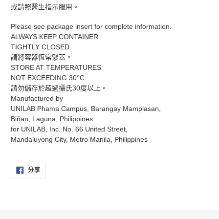
或請照醫生指示服用。
Please see package insert for complete information.
ALWAYS KEEP CONTAINER
TIGHTLY CLOSED.
請將容器恆常緊蓋。
STORE AT TEMPERATURES
NOT EXCEEDING 30°C.
請勿儲存於超過攝氏30度以上。
Manufactured by
UNILAB Phama Campus, Barangay Mamplasan,
Biñan, Laguna, Philippines
for UNILAB, Inc. No. 66 United Street,
Mandaluyong City, Metro Manila, Philippines
分
分享
享
至
FACEBOOK