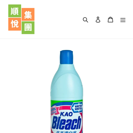
跳
到
內
搜尋
登入
購物車
容