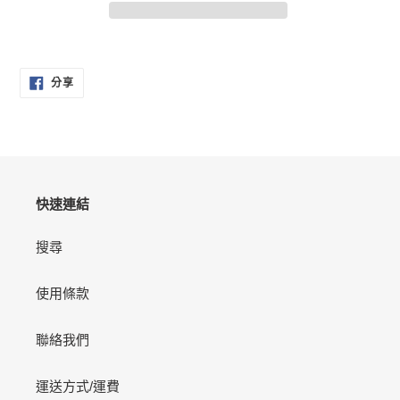
正
在
分
將
分享
享
產
至
FACEBOOK
品
加
入
您
的
快速連結
購
物
搜尋
車
使用條款
聯絡我們
運送方式/運費