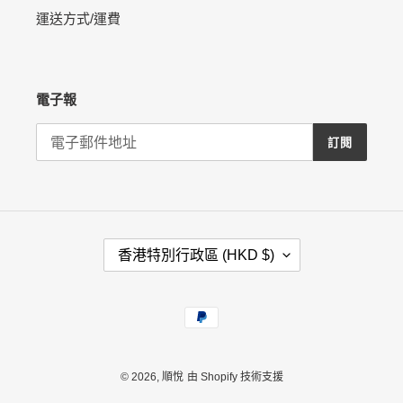
運送方式/運費
電子報
訂閱
國
香港特別行政區 (HKD $)
家
/
地
付
區
款
方
式
© 2026,
順悅
由 Shopify 技術支援