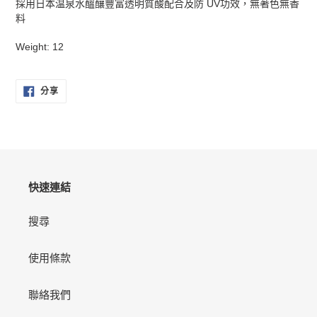
採用日本温泉水醞釀豐富透明質酸配合及防 UV功效，無著色無香
品
料
加
入
Weight: 12
您
的
購
分
分享
享
物
至
車
FACEBOOK
快速連結
搜尋
使用條款
聯絡我們