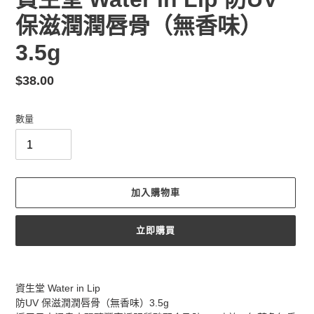
保滋潤潤唇骨（無香味）
3.5g
定
$38.00
價
數量
加入購物車
立即購買
正
在
資生堂 Water in Lip
將
防UV 保滋潤潤唇骨（無香味）3.5g
產