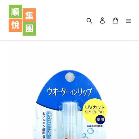
跳
到
內
搜尋
登入
購物車
容