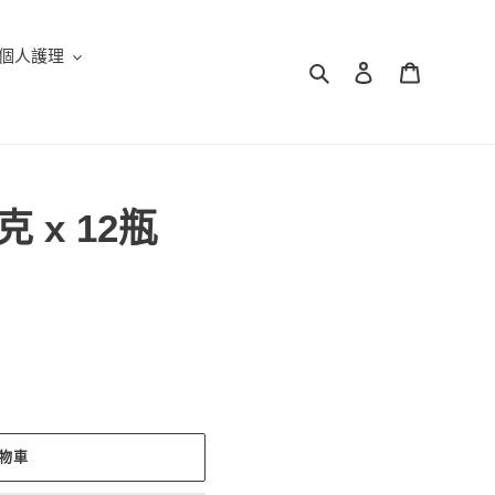
個人護理
搜尋
登入
購物車
 x 12瓶
物車