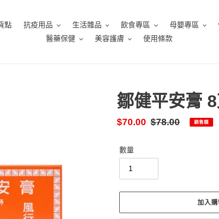
貨點
抗疫用品
生活雜品
飲食專區
母嬰專區
醫藥保健
美容護膚
使用條款
鄒健平安膏 8克
售
$70.00
定
$78.00
銷售額
價
價
數量
加入購