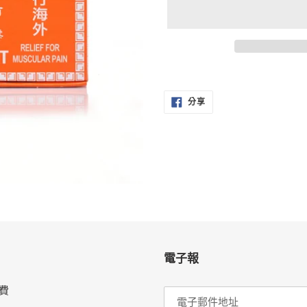
正
在
分
將
分享
享
至
產
FACEBOOK
品
加
入
您
的
購
物
車
電子報
費