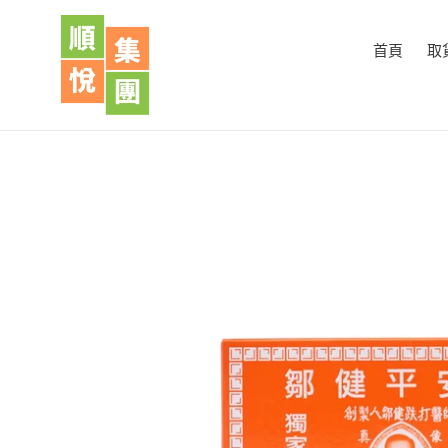
跳
到
首頁
取
內
容