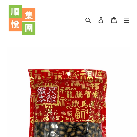
跳
到
內
搜尋
登入
購物車
容