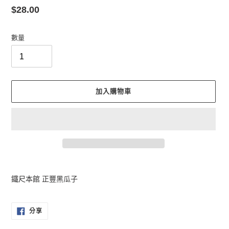
定
$28.00
價
數量
加入購物車
正
在
鐵尺本館 正豐黑瓜子
將
產
品
分
分享
享
加
至
入
FACEBOOK