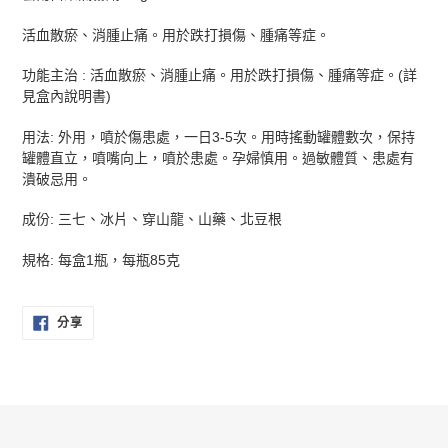
將
產
活血散瘀、消腫止痛。用於跌打損傷、腫痛等症。
品
加
功能主治 : 活血散瘀、消腫止痛。用於跌打損傷、腫痛等症。(詳
入
見盒內說明書)
您
的
用法: 外用，噴於傷患處，一日3-5次。用時搖動罐體數次，保持
購
罐體直立，噴嘴向上，噴於患處。孕婦慎用。過敏體質、患處有
物
潰破忌用。
車
成份: 三七、冰片、穿山龍、山藥、北豆根
規格: 每盒1瓶，每瓶85克
分
分享
享
至
FACEBOOK