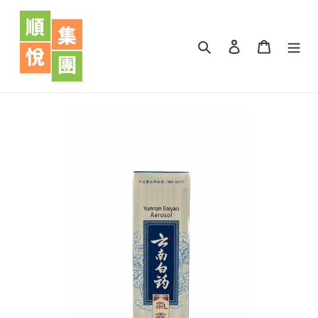
跳
到
內
搜尋
登入
購物車
容