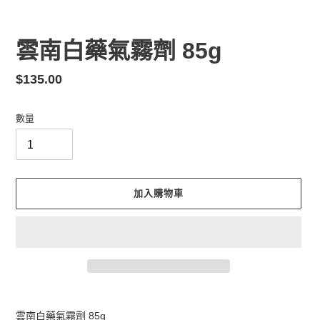
雲南白藥氣霧劑 85g
定
$135.00
價
數量
加入購物車
正
在
雲南白藥氣霧劑 85g