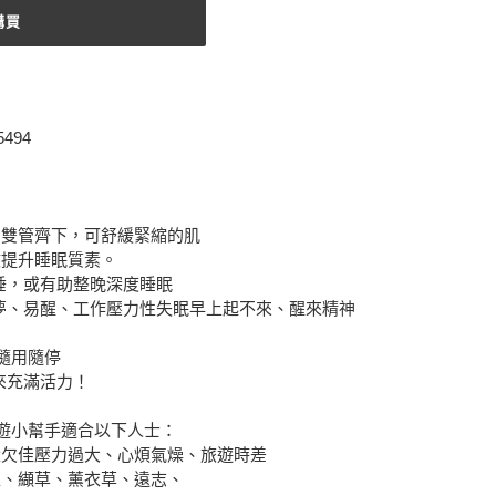
購買
494
，雙管齊下，可舒緩緊縮的肌
效提升睡眠質素。
睡，或有助整晚深度睡眠
夢、易醒、工作壓力性失眠早上起不來、醒來精神
隨用隨停
來充滿活力！
旅遊小幫手適合以下人士：
量欠佳壓力過大、心煩氣燥、旅遊時差
仁、纈草、薰衣草、遠志、