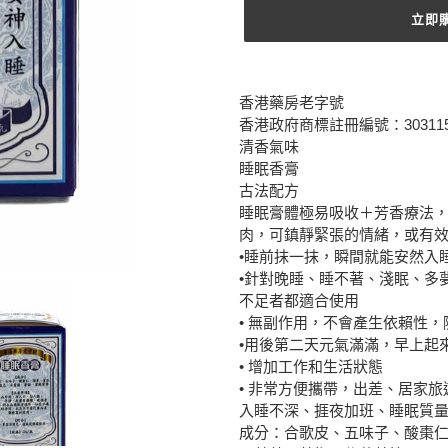
立即
正
在
香港藥房老字號
將
香港政府商標註冊編號：303115
產
清香氣味
品
睡眠香膏
加
古法配方
入
睡眠膏體極易吸收＋芳香療法
您
肉，可鎮靜緊張的情緒，或有
的
•睡前抹一抹，瞬間就能安然入
購
•針對晚睡、睡不著、淺眠、多
物
不足者都適合使用
車
• 無副作用，不會產生依賴性，
•用後第二天元氣滿滿，早上起
• 增加工作和生活狀態
• 非常方便攜帶，出差、居家
入睡不深、捱夜加班、睡眠質
成分：合歌皮、五味子、酸棗