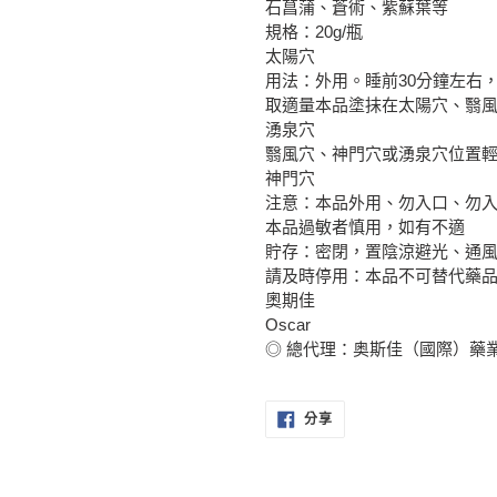
石菖蒲、蒼術、紫蘇葉等
規格：20g/瓶
太陽穴
用法：外用。睡前30分鐘左右
取適量本品塗抹在太陽穴、翳
湧泉穴
翳風穴、神門穴或湧泉穴位置
神門穴
注意：本品外用、勿入口、勿
本品過敏者慎用，如有不適
貯存：密閉，置陰涼避光、通
請及時停用：本品不可替代藥
奧期佳
Oscar
◎ 總代理：奥斯佳（國際）藥
分
分享
享
至
FACEBOOK