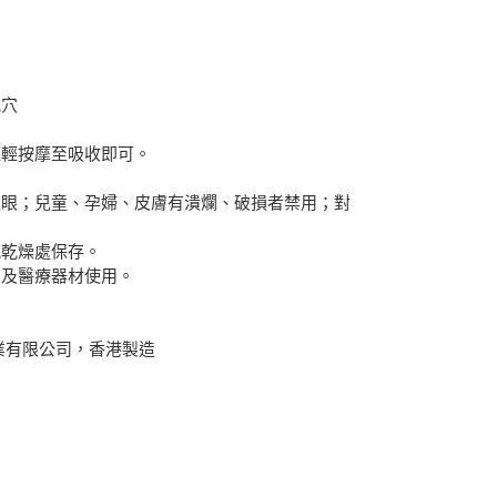
，
風穴
輕輕按摩至吸收即可。
入眼；兒童、孕婦、皮膚有潰爛、破損者禁用；對
風乾燥處保存。
品及醫療器材使用。
業有限公司，香港製造