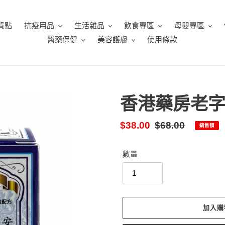
貨點
抗疫用品
生活雜品
飲食專區
母嬰專區
醫藥保健
美容護膚
使用條款
香港藥房老字
售
$38.00
定
$68.00
銷售額
價
價
數量
加入購