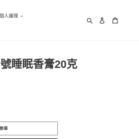
個人護理
搜尋
登入
購物車
號睡眠香膏20克
物車