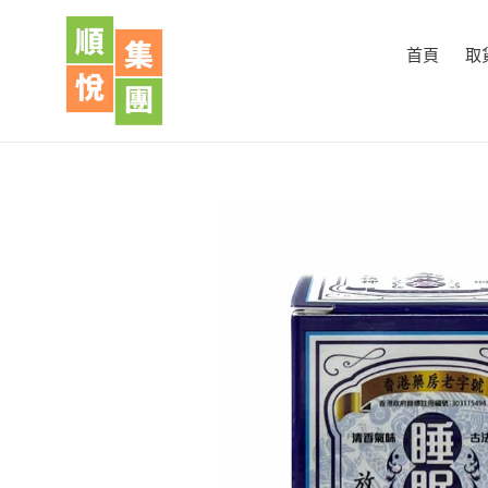
跳
到
首頁
取
內
容