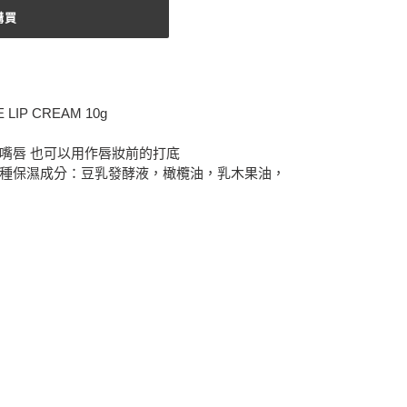
購買
 LIP CREAM 10g
濕嘴唇 也可以用作唇妝前的打底
合多種保濕成分：豆乳發酵液，橄欖油，乳木果油，