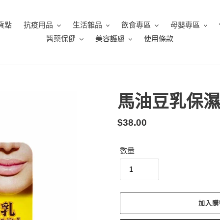
貨點
抗疫用品
生活雜品
飲食專區
母嬰專區
醫藥保健
美容護膚
使用條款
馬油豆乳保
定
$38.00
價
數量
加入購