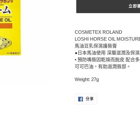
立即
正
在
COSMETEX ROLAND
將
LOSHI HORSE OIL MOISTURE
產
馬油豆乳保濕護唇膏
品
●日本馬油使用 深層滋潤及保
加
• 預防嘴唇因乾燥而脫皮 配
入
可可巴油，有助滋潤唇部。
您
的
Weight: 27g
購
物
車
分
分享
享
至
FACEBOOK