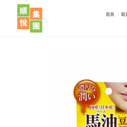
跳
到
首頁
取
內
容