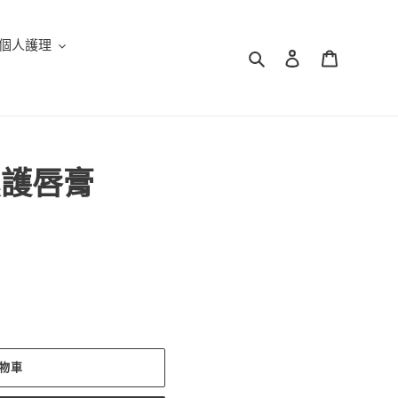
個人護理
搜尋
登入
購物車
濕護唇膏
物車