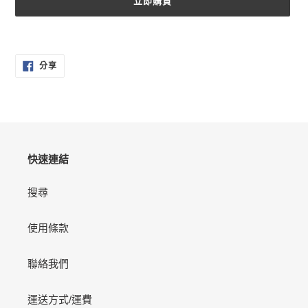
立即購買
正
在
分
將
分享
享
產
至
FACEBOOK
品
加
入
您
的
快速連結
購
物
搜尋
車
使用條款
聯絡我們
運送方式/運費