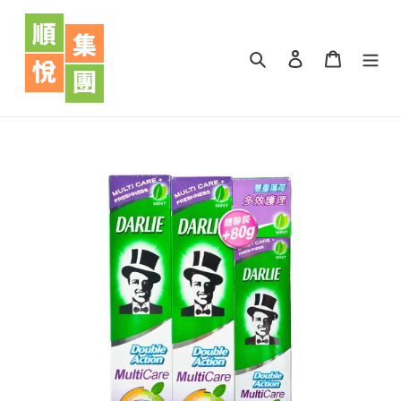
跳
到
內
搜尋
登入
購物車
容