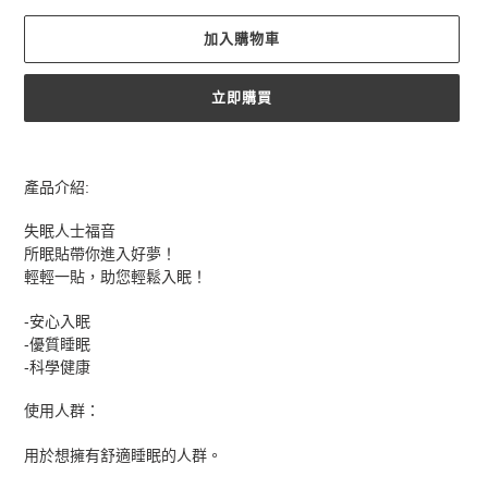
加入購物車
立即購買
正
在
產品介紹:
將
產
失眠人士福音
品
所眠貼帶你進入好夢！
加
輕輕一貼，助您輕鬆入眠！
入
您
-安心入眠
的
-優質睡眠
購
-科學健康
物
車
使用人群：
用於想擁有舒適睡眠的人群。