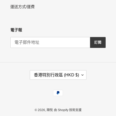
運送方式/運費
電子報
訂閱
國
香港特別行政區 (HKD $)
家
/
地
付
區
款
方
式
© 2026,
順悅
由 Shopify 技術支援