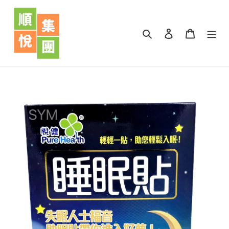
跳
到
內
搜尋
登入
購物車
容