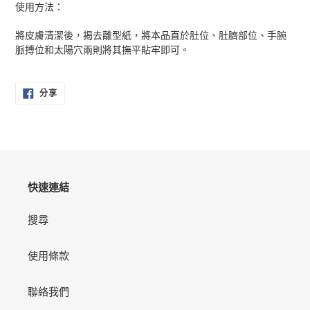
使用方法：
將皮膚清潔後，揭去離型紙，將本品直於肚位、肚臍部位、手腕
脈搏位和太陽穴兩則將其撫平貼牢即可。
分
分享
享
至
FACEBOOK
快速連結
搜尋
使用條款
聯絡我們