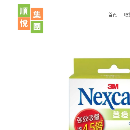
跳
到
首頁
取
內
容