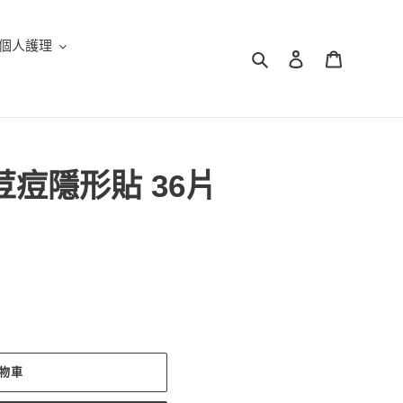
個人護理
搜尋
登入
購物車
re荳痘隱形貼 36片
物車