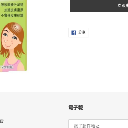
立即
正
在
分
將
分享
享
至
產
FACEBOOK
品
加
入
您
的
購
物
車
電子報
費