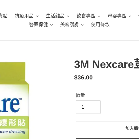
貨點
抗疫用品
生活雜品
飲食專區
母嬰專區
醫藥保健
美容護膚
使用條款
3M Nexca
定
$36.00
價
數量
加入購