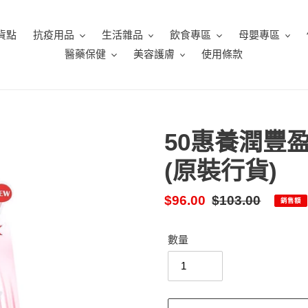
貨點
抗疫用品
生活雜品
飲食專區
母嬰專區
醫藥保健
美容護膚
使用條款
50惠養潤豐
(原裝行貨)
售
$96.00
定
$103.00
銷售額
價
價
數量