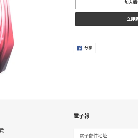
加入購
立即
正
在
分
將
分享
享
至
產
FACEBOOK
品
加
入
您
的
購
物
車
電子報
費