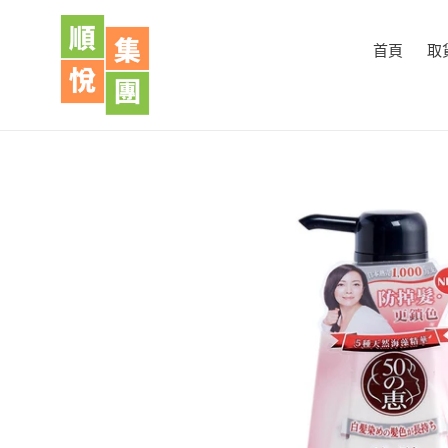
跳
到
首頁
取
內
容