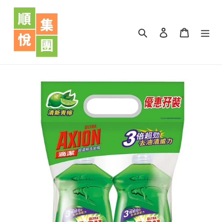
跳
到
內
搜尋
登入
購物車
容