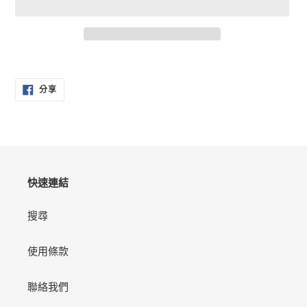
正
在
分
將
分享
享
產
至
FACEBOOK
品
加
入
您
的
快速連結
購
物
搜尋
車
使用條款
聯絡我們