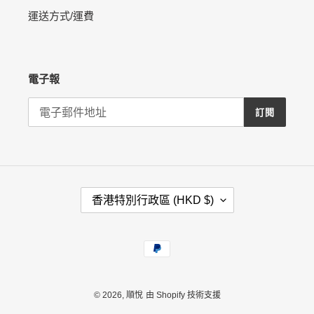
運送方式/運費
電子報
訂閱
國
香港特別行政區 (HKD $)
家
/
地
付
區
款
方
式
© 2026,
順悅
由 Shopify 技術支援