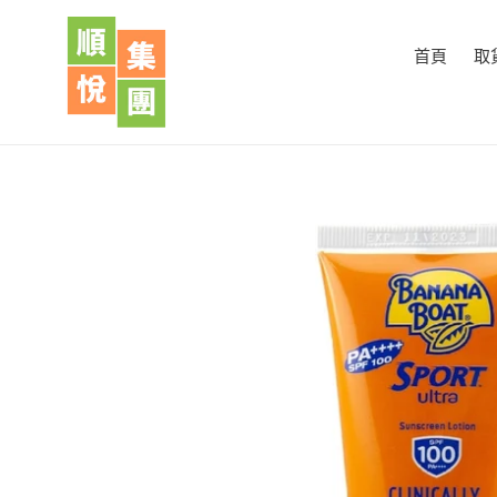
跳
到
首頁
取
內
容