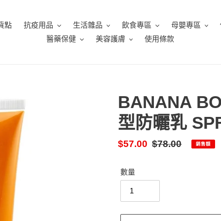
貨點
抗疫用品
生活雜品
飲食專區
母嬰專區
醫藥保健
美容護膚
使用條款
BANANA 
型防曬乳 SPF1
售
$57.00
定
$78.00
銷售額
價
價
數量