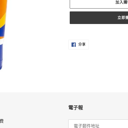
加入購
立即
正
在
分
將
分享
享
至
產
FACEBOOK
品
加
入
您
的
購
物
車
電子報
費