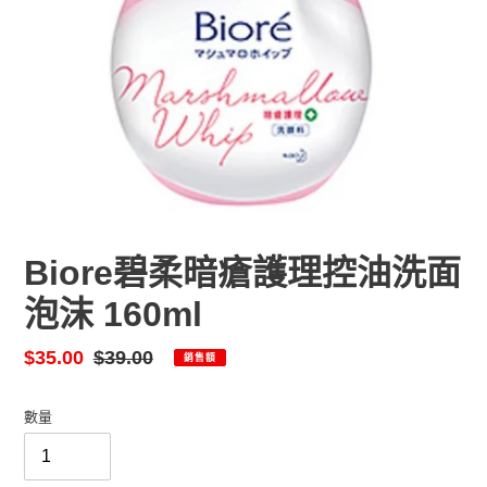
Biore碧柔暗瘡護理控油洗面
泡沫 160ml
售
$35.00
定
$39.00
銷售額
價
價
數量