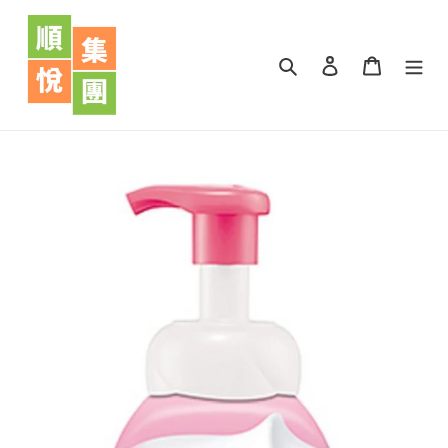
跳
到
內
搜尋
登入
購物車
容