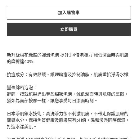
加入購物車
立即購買
正
在
新升級棉花糖般的彈滑泡泡 提升1.4倍泡彈力 減低潔面時與肌膚
將
的磨擦達40%
產
品
抗痘成分：有效紓緩、護理暗瘡及控制油脂，肌膚重拾淨滑水嫩
加
入
豐盈綿密泡泡：
您
輕輕一按就能製造出豐盈綿密泡泡，減低潔面時與肌膚的摩擦，
的
猶如為面部按摩一樣，讓您享受每日潔面時刻。
購
物
日本淨肌鎖水技術：高洗淨力卻不刺激肌膚，不帶走保護肌膚的
車
關鍵水分，保持角質健康及肌膚原有pH值。溫和潔淨同時保濕，
打造水漾美肌。