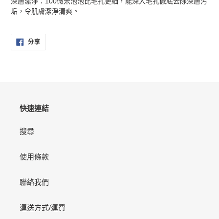
深層潔淨：100微米泡泡比毛孔更細，能深入毛孔徹底去除深層污
垢，令肌膚潔淨清爽。
分
分享
享
至
FACEBOOK
快速連結
搜尋
使用條款
聯絡我們
運送方式/運費