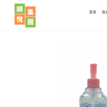
跳
到
首頁
取
內
容