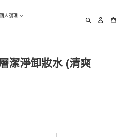
個人護理
搜尋
登入
購物車
柔深層潔淨卸妝水 (清爽