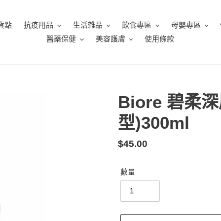
貨點
抗疫用品
生活雜品
飲食專區
母嬰專區
醫藥保健
美容護膚
使用條款
Biore 碧
型)300ml
定
$45.00
價
數量