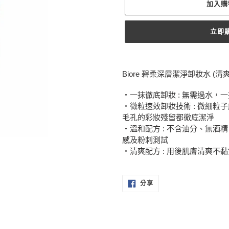
加入購
立即
正
在
Biore 碧柔深層潔淨卸妝水 (清爽
將
產
・一抹徹底卸妝 : 無需過水，
品
・微粒速效卸妝技術 : 微細
加
毛孔的彩妝殘留都徹底潔淨
入
・溫和配方 : 不含油分、無
您
感及粉刺測試
的
・清爽配方 : 用後肌膚清爽不
購
物
車
分
分享
享
至
FACEBOOK