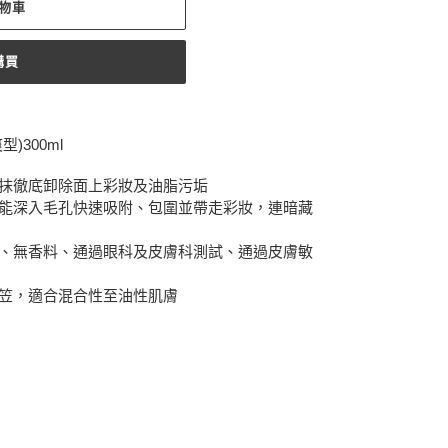
物車
購買
型)300ml
一抹徹底卸除面上彩妝及油脂污垢
粒子能深入毛孔快速吸附、包圍並帶走彩妝，連暗藏
酒精、無香料、通過眼科及皮膚科測試、通過皮膚敏
黏笠，適合混合性至油性肌膚