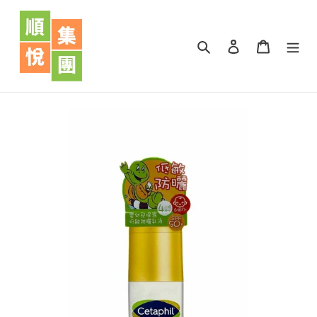
跳
到
內
搜尋
登入
購物車
容