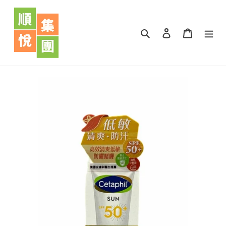
跳
到
內
搜尋
登入
購物車
容