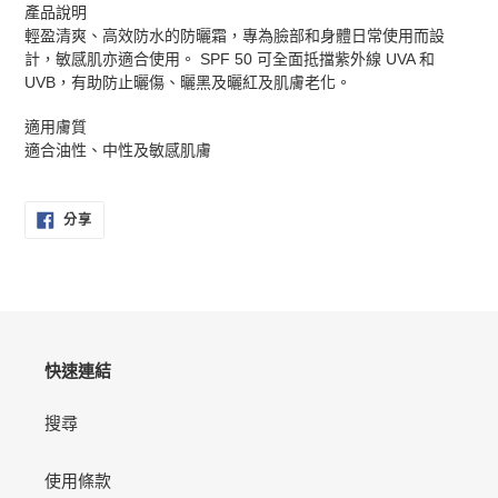
產品說明
輕盈清爽、高效防水的防曬霜，專為臉部和身體日常使用而設
計，敏感肌亦適合使用。 SPF 50 可全面抵擋紫外線 UVA 和
UVB，有助防止曬傷、曬黑及曬紅及肌膚老化。
適用膚質
適合油性、中性及敏感肌膚
分
分享
享
至
FACEBOOK
快速連結
搜尋
使用條款