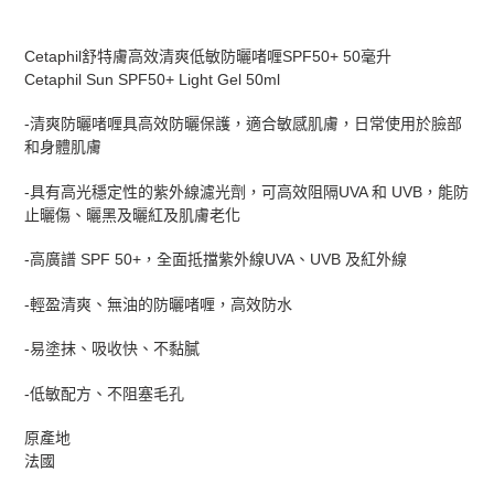
正
在
Cetaphil舒特膚高效清爽低敏防曬啫喱SPF50+ 50毫升
將
Cetaphil Sun SPF50+ Light Gel 50ml
產
品
-清爽防曬啫喱具高效防曬保護，適合敏感肌膚，日常使用於臉部
加
和身體肌膚
入
您
-具有高光穩定性的紫外線濾光劑，可高效阻隔UVA 和 UVB，能防
的
止曬傷、曬黑及曬紅及肌膚老化
購
物
-高廣譜 SPF 50+，全面抵擋紫外線UVA、UVB 及紅外線
車
-輕盈清爽、無油的防曬啫喱，高效防水
-易塗抹、吸收快、不黏膩
-低敏配方、不阻塞毛孔
原產地
法國