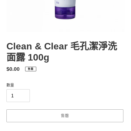
Clean & Clear 毛孔潔淨洗
面露 100g
定
$0.00
售罄
價
數量
售罄
正