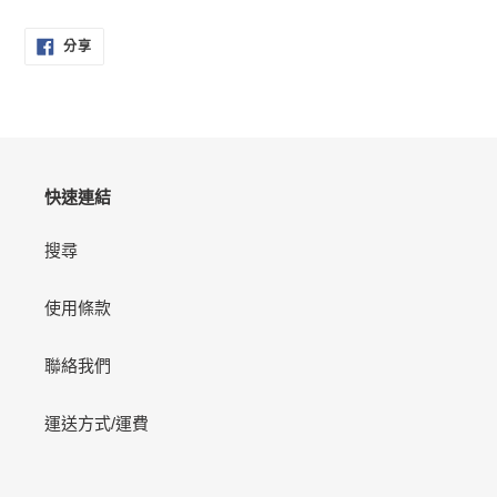
在
分
將
分享
享
產
至
FACEBOOK
品
加
入
您
的
快速連結
購
物
搜尋
車
使用條款
聯絡我們
運送方式/運費