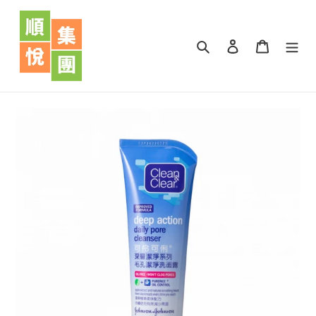
跳
到
內
搜尋
登入
購物車
容