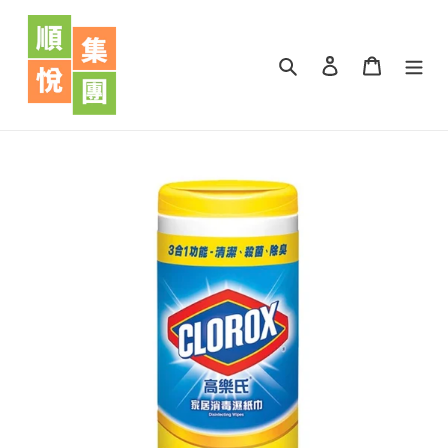
跳
到
內
搜尋
登入
購物車
容