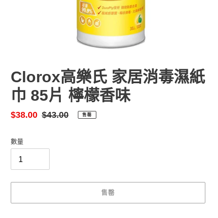
Clorox高樂氏 家居消毒濕紙
巾 85片 檸檬香味
售
$38.00
定
$43.00
售罄
價
價
數量
售罄
正