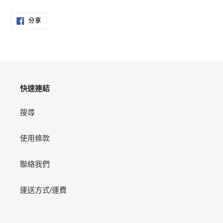
在
分
將
分享
享
產
至
FACEBOOK
品
加
入
您
的
快速連結
購
物
搜尋
車
使用條款
聯絡我們
運送方式/運費