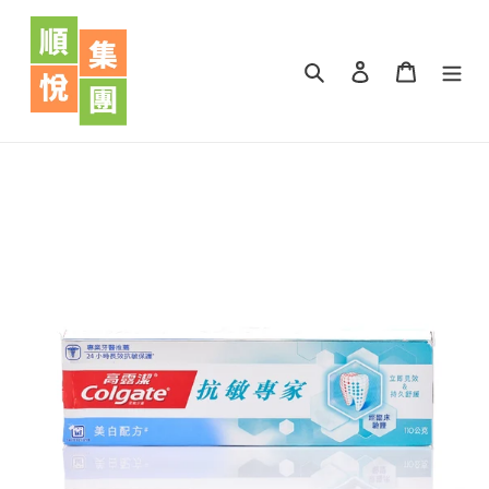
跳
到
內
搜尋
登入
購物車
容