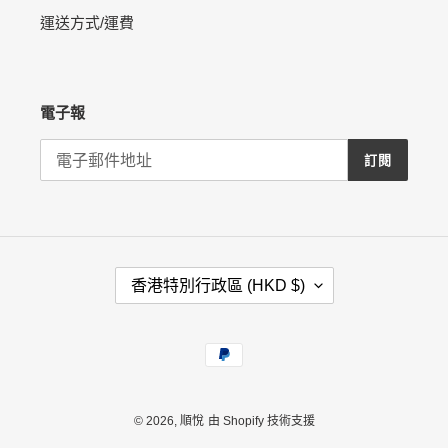
運送方式/運費
電子報
訂閱
國
香港特別行政區 (HKD $)
家
/
地
付
區
款
方
式
© 2026,
順悅
由 Shopify 技術支援