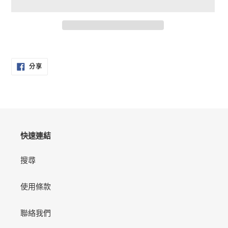
正
在
分
將
分享
享
產
至
FACEBOOK
品
加
入
您
的
快速連結
購
物
搜尋
車
使用條款
聯絡我們