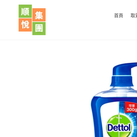
跳
到
首頁
取
內
容