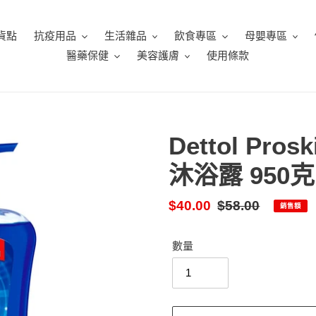
貨點
抗疫用品
生活雜品
飲食專區
母嬰專區
醫藥保健
美容護膚
使用條款
Dettol P
沐浴露 950克
售
$40.00
定
$58.00
銷售額
價
價
數量