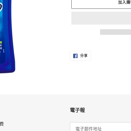
加入購
正
在
分
將
分享
享
至
產
FACEBOOK
品
加
入
您
的
購
物
電子報
車
費