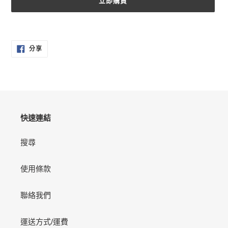
立即購買
正
在
分
將
分享
享
產
至
FACEBOOK
品
加
入
您
的
快速連結
購
物
搜尋
車
使用條款
聯絡我們
運送方式/運費