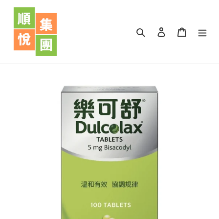
跳
到
內
搜尋
登入
購物車
容