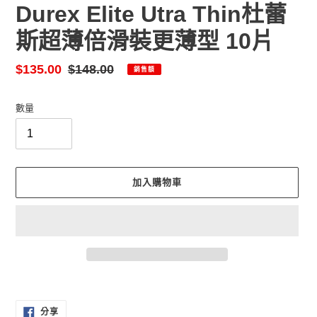
Durex Elite Utra Thin杜蕾
斯超薄倍滑裝更薄型 10片
售
$135.00
定
$148.00
銷售額
價
價
數量
加入購物車
正
在
分
將
分享