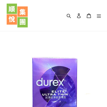
跳
到
內
搜尋
登入
購物車
容