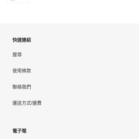
享
產
至
FACEBOOK
品
加
入
您
的
快速連結
購
物
搜尋
車
使用條款
聯絡我們
運送方式/運費
電子報