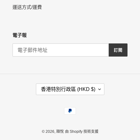
運送方式/運費
電子報
訂閱
國
香港特別行政區 (HKD $)
家
/
地
付
區
款
方
式
© 2026,
順悅
由 Shopify 技術支援