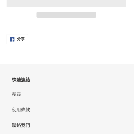
正
在
分
將
分享
享
產
至
FACEBOOK
品
加
入
您
的
快速連結
購
物
搜尋
車
使用條款
聯絡我們