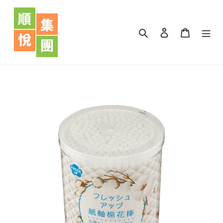
跳
到
內
搜尋
登入
購物車
容