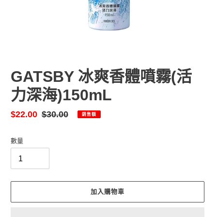
GATSBY 冰爽香體噴霧(活
力深海)150mL
售
$22.00
定
$30.00
銷售額
價
價
數量
加入購物車