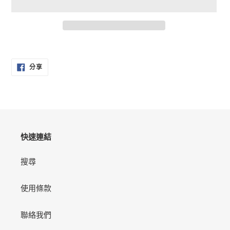
正
在
分
將
分享
享
產
至
FACEBOOK
品
加
入
您
的
快速連結
購
物
搜尋
車
使用條款
聯絡我們