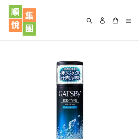
跳
到
內
搜尋
登入
購物車
容