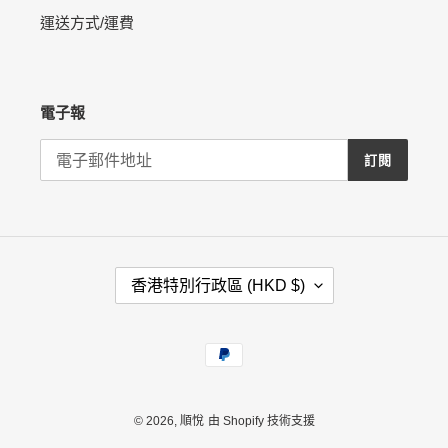
運送方式/運費
電子報
訂閱
國
香港特別行政區 (HKD $)
家
/
地
付
區
款
方
式
© 2026,
順悅
由 Shopify 技術支援