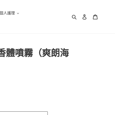
個人護理
搜尋
登入
購物車
冰爽香體噴霧（爽朗海