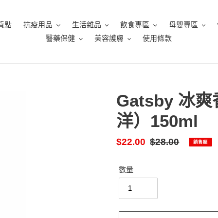
貨點
抗疫用品
生活雜品
飲食專區
母嬰專區
醫藥保健
美容護膚
使用條款
Gatsby 
洋）150ml
售
$22.00
定
$28.00
銷售額
價
價
數量