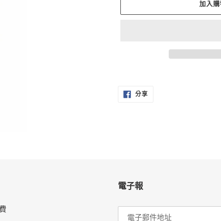
加入購
正
在
分
將
分享
享
至
產
FACEBOOK
品
加
入
您
的
購
物
電子報
車
費