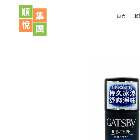
跳
到
首頁
取
內
容