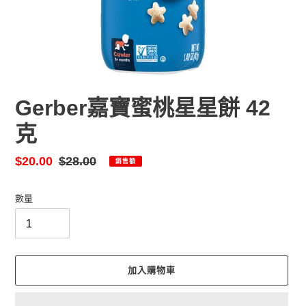
Gerber嘉寶蜜桃星星餅 42
克
售
$20.00
定
$28.00
銷售額
價
價
數量
加入購物車