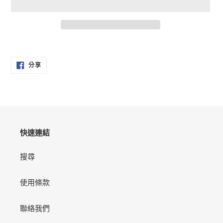
正
在
分
將
分享
享
產
至
FACEBOOK
品
加
入
您
的
快速連結
購
物
搜尋
車
使用條款
聯絡我們