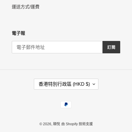
運送方式/運費
電子報
訂閱
國
香港特別行政區 (HKD $)
家
/
地
付
區
款
方
式
© 2026,
順悅
由 Shopify 技術支援