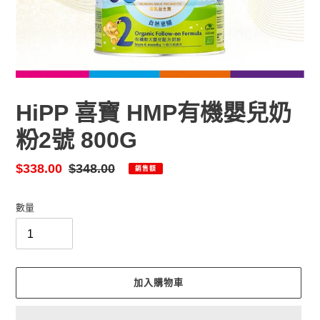
HiPP 喜寶 HMP有機嬰兒奶
粉2號 800G
售
$338.00
定
$348.00
銷售額
價
價
數量
加入購物車