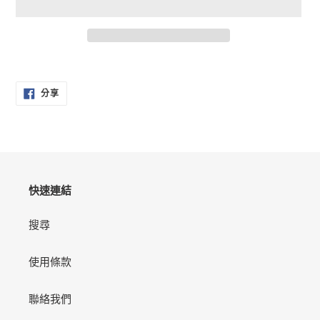
正
在
分
將
分享
享
產
至
FACEBOOK
品
加
入
您
的
快速連結
購
物
搜尋
車
使用條款
聯絡我們