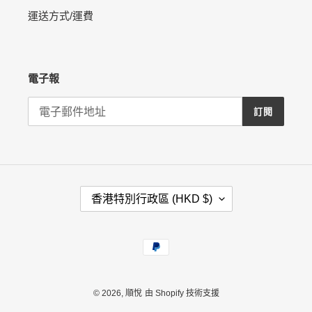
運送方式/運費
電子報
訂閱
國
香港特別行政區 (HKD $)
家
/
地
付
區
款
方
式
© 2026,
順悅
由 Shopify 技術支援