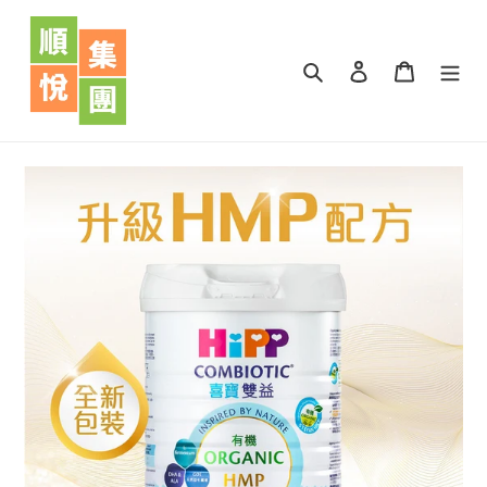
跳
到
內
搜尋
登入
購物車
容