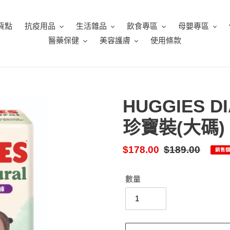
貨點
抗疫用品
生活雜品
飲食專區
母嬰專區
醫藥保健
美容護膚
使用條款
HUGGIES 
珍寶裝(大碼) 6
售
$178.00
定
$189.00
銷售
價
價
數量