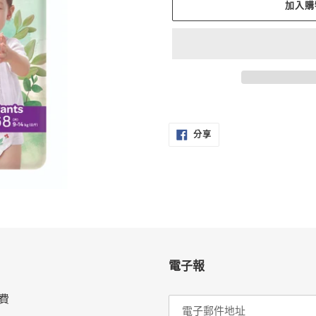
加入購
正
在
分
將
分享
享
至
產
FACEBOOK
品
加
入
您
的
購
物
電子報
車
費