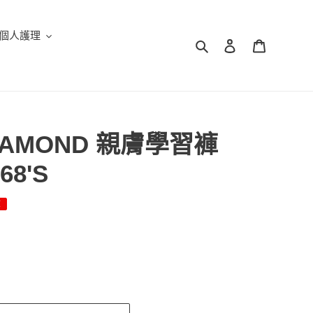
個人護理
搜尋
登入
購物車
DIAMOND 親膚學習褲
8'S
額