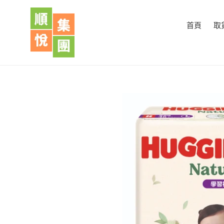
跳
到
首頁
取
內
容