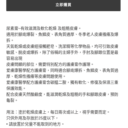
立即購買
正
在
尿素膏~有效滋潤及軟化乾燥 及粗糙皮膚。
將
適用於腳底爆裂、魚鱗皮、表角質通厚、冬季老人皮膚搔癢及爆
產
拆。
品
天氣乾燥或皮膚經接觸肥皂、洗潔精等化學物品，均可引致皮膚
加
敏感、脱皮或爆拆，除了俗稱的主婦手外，手肘及腳跟位置是最
入
容易出現
您
皮膚問顯的部位，需要特別配方的護膚膏作護理。
的
爱膚康醫學配方護膚膏，同時適合腳底爆拆、魚鱗皮、表角質過
購
厚、乾燥性搔癢等皮膚問題使用。
物
爱膚康醫學配方護膚膏含碳醯二胺，獨有軟化、修復及保濕三重
車
保護效能。
配合皮膚天然酸鹼度，能滋潤乾燥及粗糙的手和腳跟皮膚，預防
龜裂。
用法：塗於乾燥皮膚上，每日兩次或以上，視乎需要而定。
只供外用及存放於25度以下，
• 請放置於兒量不能取到的地方。