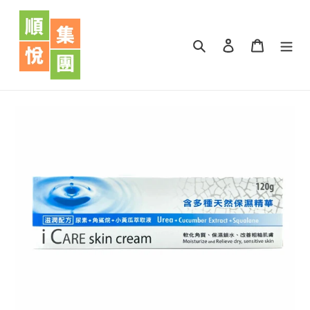
跳
到
內
搜尋
登入
購物車
容