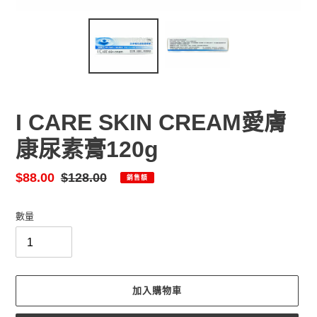
I CARE SKIN CREAM愛膚
康尿素膏120g
售
$88.00
定
$128.00
銷售額
價
價
數量
加入購物車