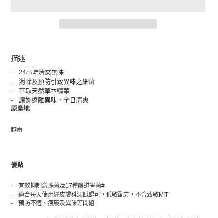
正
在
描述
將
- 24小時清爽無味
產
- 消除及預防引致異味之細菌
品
- 萃取天然草本精華
加
- 讓妳遠離異味，全日清爽
入
原產地
您
的
越南
購
物
車
優點
- 有效抑制念珠菌及17種陰道害菌#
- 適合每天使用經皮膚科測試認可，低敏配方，不含致敏MIT
- 預防不適、痕癢及異味等問題