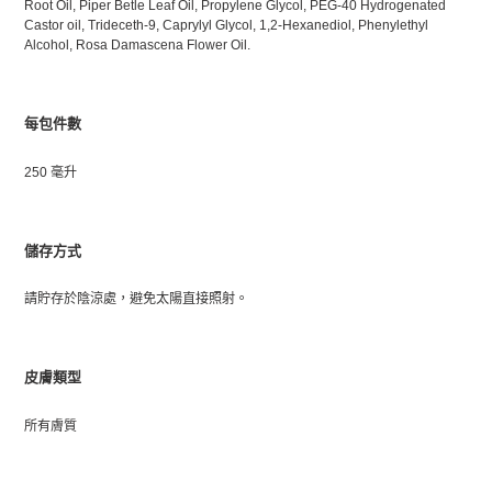
Root Oil, Piper Betle Leaf Oil, Propylene Glycol, PEG-40 Hydrogenated
Castor oil, Trideceth-9, Caprylyl Glycol, 1,2-Hexanediol, Phenylethyl
Alcohol, Rosa Damascena Flower Oil.
每包件數
250 毫升
儲存方式
請貯存於陰涼處，避免太陽直接照射。
皮膚類型
所有膚質