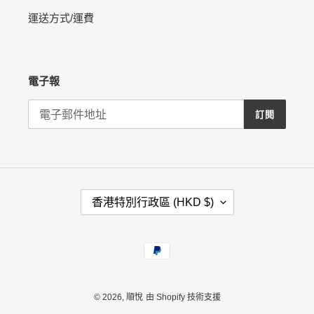
運送方式/運費
電子報
訂閱
國
香港特別行政區 (HKD $)
家
/
地
付
區
款
方
式
© 2026,
順悅
由 Shopify 技術支援