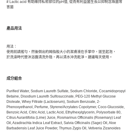
# Lactic acid 有助維持私密部位的pH值, 從而有利益菌生長以抑制念珠菌等
害菌
產品用法
用法：
使用前請搖勻，然後倒出約姆指般大小的潔膚液在手掌中，搓至起泡，
於洗澡時代替沐浴露清洗外陰，再以清水沖洗乾淨。建議每天使用。
成分組合
Purified Water, Sodium Laureth Sulfate, Sodium Chloride, Cocamidopropyl
Betaine, Disodium Laureth Sulfosuccinate, PEG-120 Methyl Glucose
Dioleate, Whey Filtrate (Lactoserum), Sodium Benzoate, 2-
Phenoxyethanol, Perfume, Styrene/Acrylates Copolymer, Coco-Glucoside,
Benzoic Acid, Citric Acid, Lactic Acid, Ethylhexylglycerin, Polysorbate 80,
Citrus Aurantifolia (Lime) Juice, Rosmarinus Officinalis (Rosemary) Leaf
Oil, Azadirachta Indica Leaf Extract, Salvia Officinalis (Sage) Oil, Aloe
Barbadensis Leaf Juice Powder, Thymus Zygis Oil, Vetiveria Zizanoides