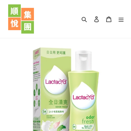
跳
到
內
搜尋
登入
購物車
容