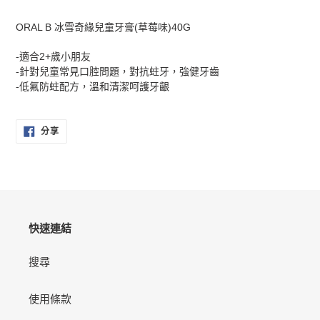
正
在
ORAL B 冰雪奇緣兒童牙膏(草莓味)40G
將
產
-適合2+歲小朋友
品
-針對兒童常見口腔問題，對抗蛀牙，強健牙齒
加
-低氟防蛀配方，溫和清潔呵護牙齦
入
您
的
分
分享
享
購
至
物
FACEBOOK
車
快速連結
搜尋
使用條款