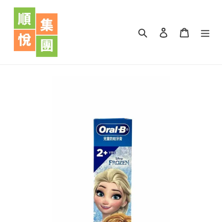
跳
到
內
搜尋
登入
購物車
容