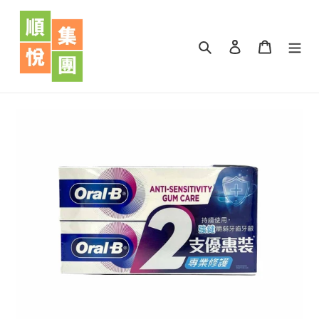
跳
到
內
搜尋
登入
購物車
容