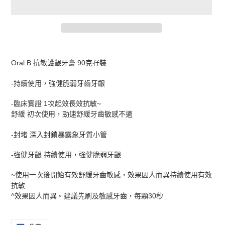
正
在
Oral B 抗敏護齦牙膏 90克孖裝
將
產
-持續使用，強健脆弱牙齒牙齦
品
加
-臨床實證 1次起效長效抗敏~
入
舒緩 初次使用，勁速舒緩牙齒敏感不適
您
的
-封堵 深入封鎖暴露象牙質小管
購
物
-強健牙齦 持續使用，強健脆弱牙齦
車
~使用一次後開始有效舒緩牙齒敏感，效果因人而異持續使用有效
抗敏
^效果因人而異。建議先刷及敏感牙齒，每顆30秒