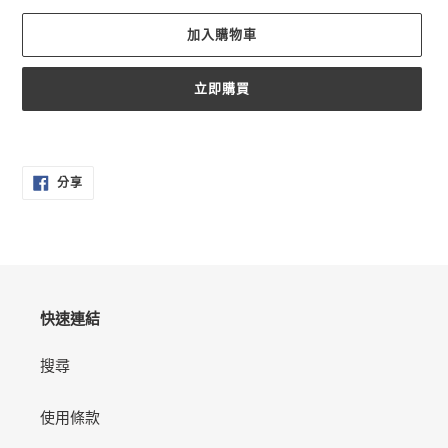
加入購物車
立即購買
正
在
分
將
分享
享
產
至
FACEBOOK
品
加
入
您
的
快速連結
購
物
搜尋
車
使用條款