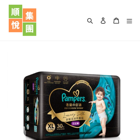
跳
到
內
搜尋
登入
購物車
容