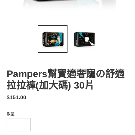
Pampers幫寶適奢寵の舒適
拉拉褲(加大碼) 30片
定
$151.00
價
數量