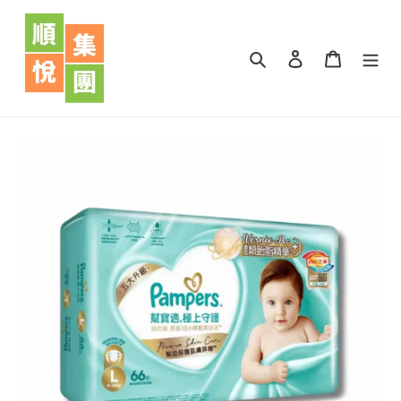
跳
到
內
搜尋
登入
購物車
容