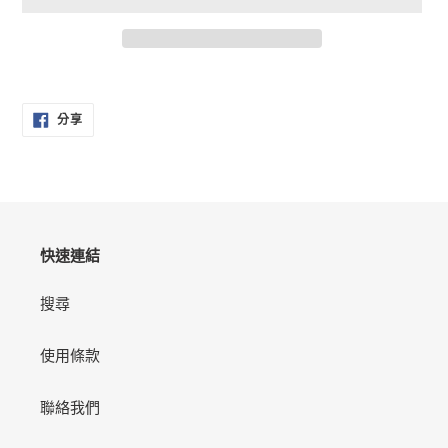
正
在
分
將
分享
享
產
至
FACEBOOK
品
加
入
您
的
快速連結
購
物
搜尋
車
使用條款
聯絡我們