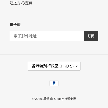
運送方式/運費
電子報
訂閱
國
香港特別行政區 (HKD $)
家
/
地
付
區
款
方
式
© 2026,
順悅
由 Shopify 技術支援