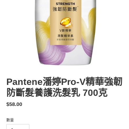
Pantene潘婷Pro-V精華強韌
防斷髮養護洗髮乳 700克
定
$58.00
價
數量