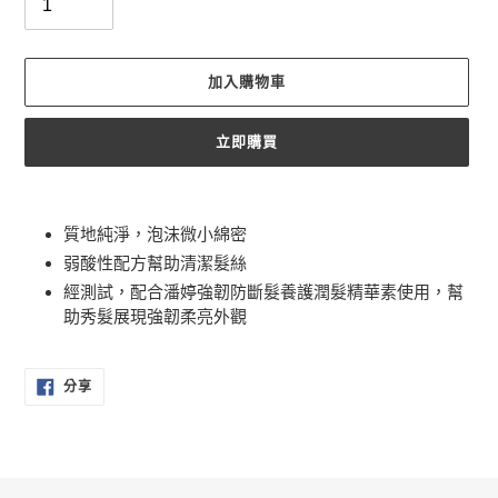
加入購物車
立即購買
正
在
質地純淨，泡沫微小綿密
將
弱酸性配方幫助清潔髮絲
產
經測試，配合潘婷強韌防斷髮養護潤髮精華素使用，幫
品
加
助秀髮展現強韌柔亮外觀
入
您
分
的
分享
享
購
至
FACEBOOK
物
車