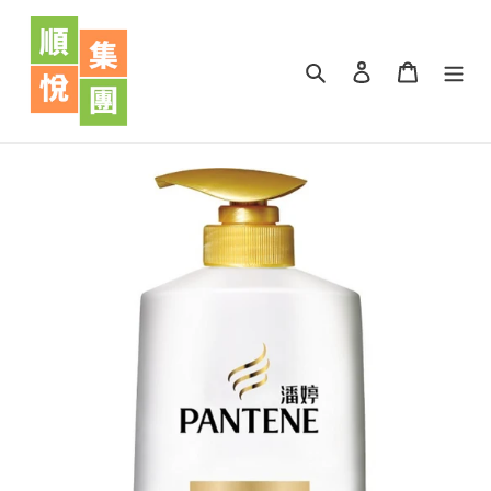
跳
到
內
搜尋
登入
購物車
容