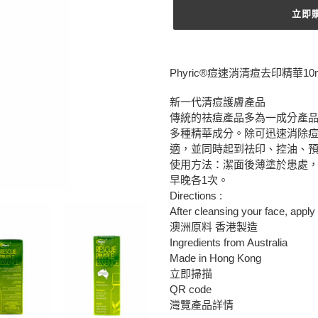
立即
正
在
Phyric®痘速消清痘去印精華10m
將
產
新一代清痘護膚產品
品
傳統的祛痘產品多為一成分產
加
多種精華成分。除可迅速消除
入
適，並同時起到祛印、控油、
您
使用方法：潔面後薄塗於患處
的
早晚各1次。
購
Directions :
物
After cleansing your face, apply 
車
澳洲原料 香港製造
Ingredients from Australia
Made in Hong Kong
立即掃描
QR code
灣覽產品詳情