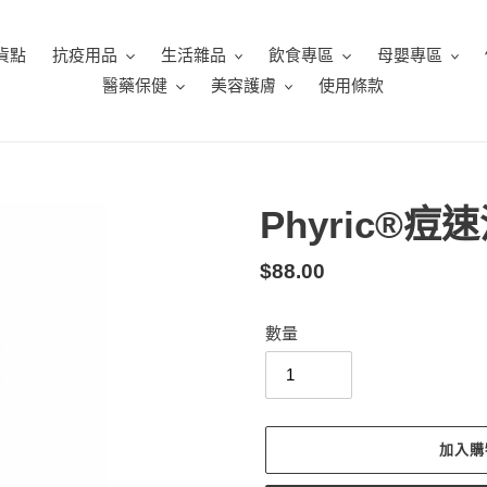
貨點
抗疫用品
生活雜品
飲食專區
母嬰專區
醫藥保健
美容護膚
使用條款
Phyric®
定
$88.00
價
數量
加入購