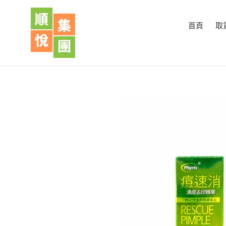
跳
到
首頁
取
內
容