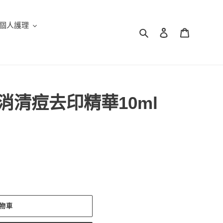
個人護理
搜尋
登入
購物車
痘速消清痘去印精華10ml
物車