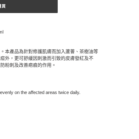
購買
l
品。本產品為針對修護肌膚而加入蘆薈、茶樹油等
痘痘外，更可舒緩因刺激而引致的皮膚發紅及不
預防粉刺及改善疤痕的作用。
，
evenly on the affected areas twice daily.