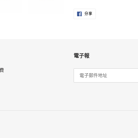
分
分享
享
至
FACEBOOK
電子報
費