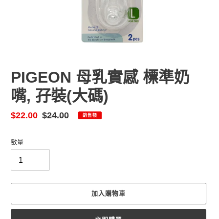
PIGEON 母乳實感 標準奶
嘴, 孖裝(大碼)
售
$22.00
定
$24.00
銷售額
價
價
數量
加入購物車