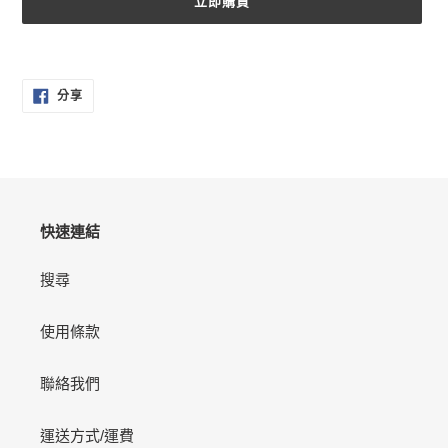
立即購買
正
在
分
將
分享
享
產
至
FACEBOOK
品
加
入
您
的
快速連結
購
物
搜尋
車
使用條款
聯絡我們
運送方式/運費