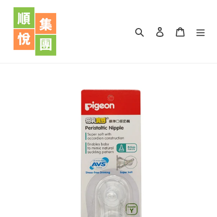
跳
到
內
搜尋
登入
購物車
容