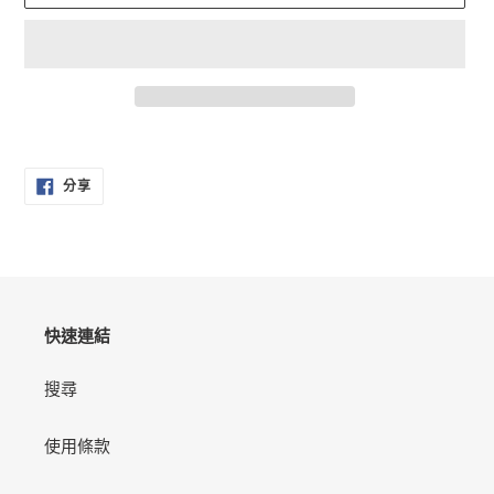
正
在
分
將
分享
享
產
至
FACEBOOK
品
加
入
您
的
快速連結
購
物
搜尋
車
使用條款