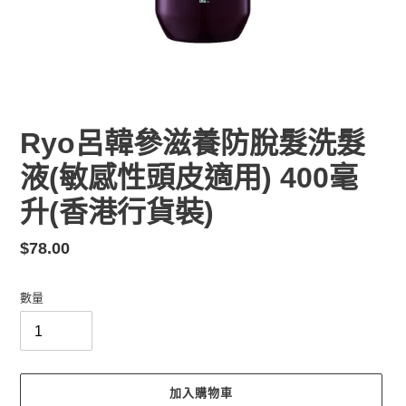
Ryo呂韓參滋養防脫髮洗髮
液(敏感性頭皮適用) 400毫
升(香港行貨裝)
定
$78.00
價
數量
加入購物車