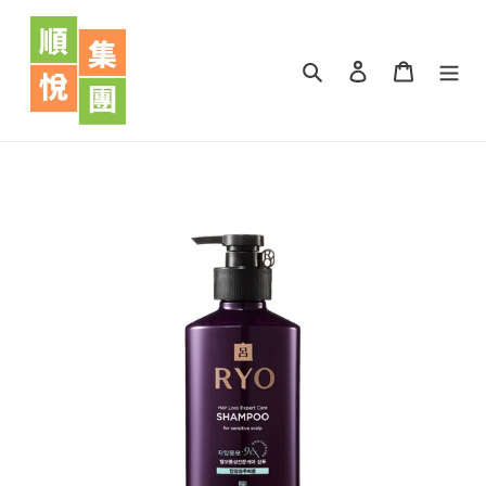
跳
到
內
搜尋
登入
購物車
容