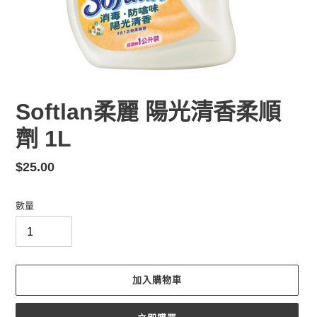
Softlan柔麗 陽光清香柔順
劑 1L
定
$25.00
價
數量
加入購物車