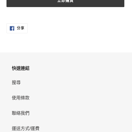
立即購買
正
在
分
將
分享
享
產
至
FACEBOOK
品
加
入
您
的
快速連結
購
物
搜尋
車
使用條款
聯絡我們
運送方式/運費