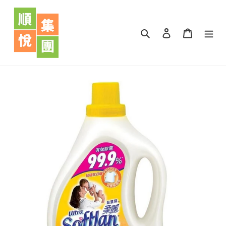
跳
到
內
搜尋
登入
購物車
容