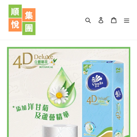
跳
到
內
搜尋
登入
購物車
容