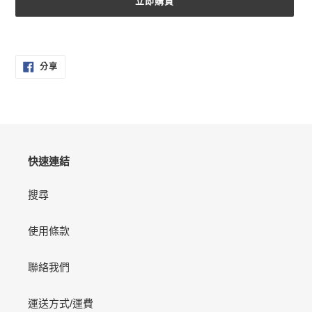
立即購買
正
在
分
將
分享
享
產
至
FACEBOOK
品
加
入
您
的
快速連結
購
物
搜尋
車
使用條款
聯絡我們
運送方式/運費