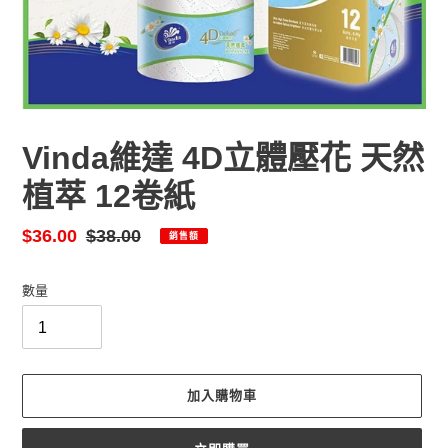
Vinda維達 4D立體壓花 天然
植萃 12卷紙
售
$36.00
定
$38.00
銷售額
價
價
數量
加入購物車