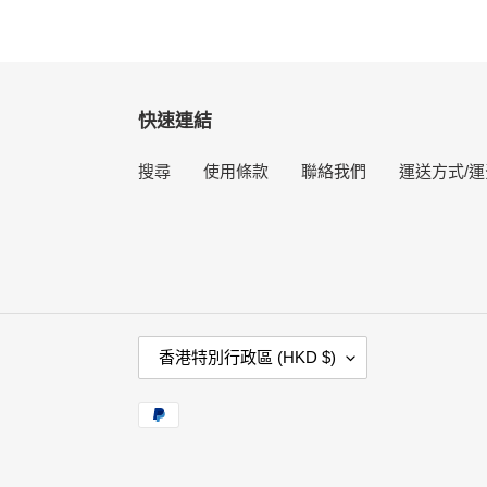
快速連結
搜尋
使用條款
聯絡我們
運送方式/運
國
香港特別行政區 (HKD $)
家
/
付
地
款
區
方
式