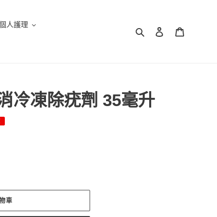
個人護理
搜尋
登入
購物車
疣立消冷凍除疣劑 35毫升
額
物車