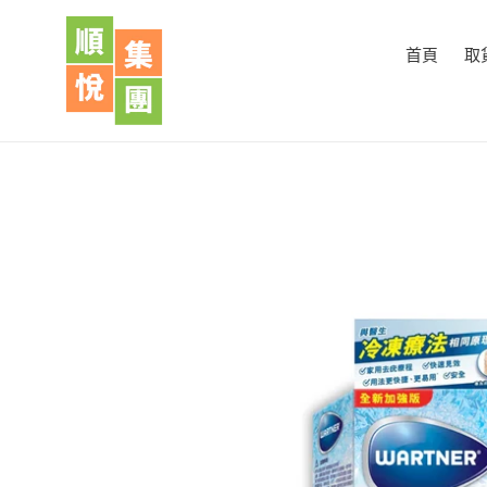
跳
到
首頁
取
內
容