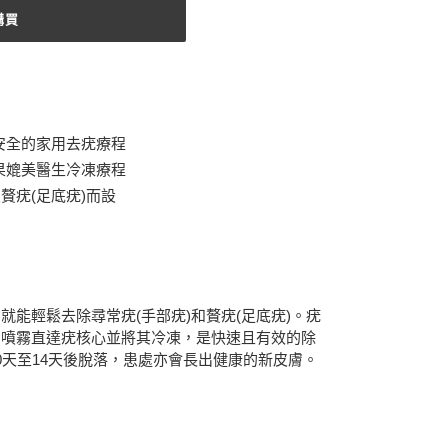
購買
安全的家用去疣療程
果媲美醫生冷凍療程
贅疣(足底疣)而設
就能輕鬆去除尋常疣(手部疣)和贅疣(足底疣)。疣
卻噴霧直達疣核心並將其冷凍，是快速且有效的除
0天至14天後脫落，患處亦會長出健康的新皮膚。