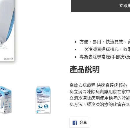
立即
正
在
將
產
方便、易用、快速見效、
品
一次冷凍直達疣核心，效
加
專為去除尋常疣(手部疣)及
入
您
產品說明
的
購
物
高效去疣療程 快速直達疣核心
車
疣立消冷凍除疣劑讓用家在家中
立消冷凍除疣劑使用精準的冷
疣方法。經冷凍治療的疣會在1
分
分享
享
至