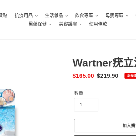
貨點
抗疫用品
生活雜品
飲食專區
母嬰專區
醫藥保健
美容護膚
使用條款
Wartner
售
$165.00
定
$219.90
銷售
價
價
數量
加入購